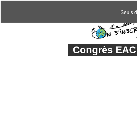
CHANGER DE LANGUE »
Seuls d
Congrès EACim