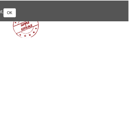
t.
OK