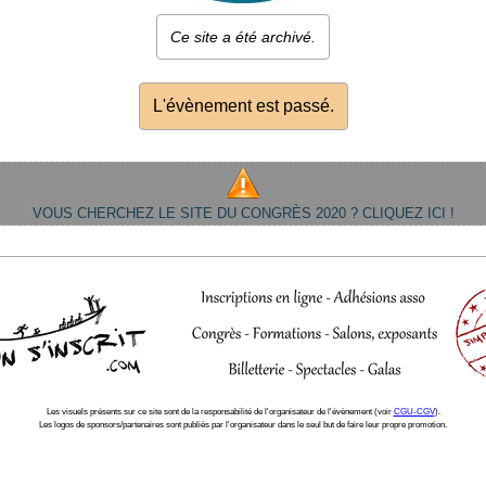
Ce site a été archivé.
L'évènement est passé.
VOUS CHERCHEZ LE SITE DU CONGRÈS 2020 ? CLIQUEZ ICI !
Les visuels présents sur ce site sont de la responsabilité de l'organisateur de l'évènement (voir
CGU-CGV
).
Les logos de sponsors/partenaires sont publiés par l'organisateur dans le seul but de faire leur propre promotion.